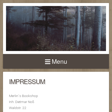
MERLINS
BOOKSHOP
Menu
IMPRESSUM
Merlin´s Bookshop
Inh. Dietmar Noß
Waldstr. 22